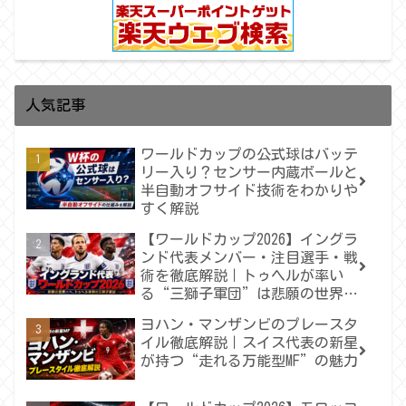
人気記事
ワールドカップの公式球はバッテ
リー入り？センサー内蔵ボールと
半自動オフサイド技術をわかりや
すく解説
【ワールドカップ2026】イングラ
ンド代表メンバー・注目選手・戦
術を徹底解説｜トゥヘルが率い
る“三獅子軍団”は悲願の世界一
へ届くのか
ヨハン・マンザンビのプレースタ
イル徹底解説｜スイス代表の新星
が持つ“走れる万能型MF”の魅力