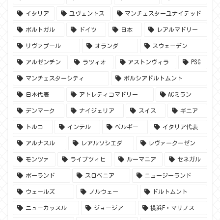
イタリア
ユヴェントス
マンチェスターユナイテッド
ポルトガル
ドイツ
日本
レアルマドリー
リヴァプール
オランダ
スウェーデン
アルゼンチン
ラツィオ
アストンヴィラ
PSG
マンチェスターシティ
ボルシアドルトムント
日本代表
アトレティコマドリー
ACミラン
デンマーク
ナイジェリア
スイス
ギニア
トルコ
インテル
ベルギー
イタリア代表
アルナスル
レアルソシエダ
レヴァークーゼン
モンツァ
ライプツィヒ
ルーマニア
セネガル
ポーランド
スロベニア
ニュージーランド
ウェールズ
ノルウェー
ドルトムント
ニューカッスル
ジョージア
横浜F・マリノス