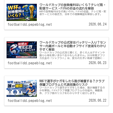
ワールドカップの放映権料はいくら？テレビ局・
配信サービス・FIFAのお金の流れを解説
W杯の放映権料はなぜ高いのか。FIFAの収益、テレビ局・配
信サービスの稼ぎ方、日本での視聴構図を解説します。
2026.06.24
footballdd.pepeblog.net
ワールドカップの公式球はバッテリー入り？セン
サー内蔵ボールと半自動オフサイド技術をわかり
やすく解説
ワールドカップの公式球と聞くと、多くの人はデザインや
蹴り心地を思い浮かべるかもしれません。2010年南アフリ
カ大会の「ジャブラニ」は、変化の大きい軌道で話題にな
りました。2014年ブラジル大会の「ブラズーカ」、2018年
2026.06.23
footballdd.pepeblog.net
ロシア大会の「テルス...
W杯で選手がケガをしたら誰が補償する？クラブ
保護プログラムと代表招集のリスク
ワールドカップで選手がケガをした場合、誰が補償するの
かを解説。FIFAクラブ保護プログラムの仕組み、補償条
件、クラブ側のリスクをわかりやすく紹介します。
2026.06.22
footballdd.pepeblog.net