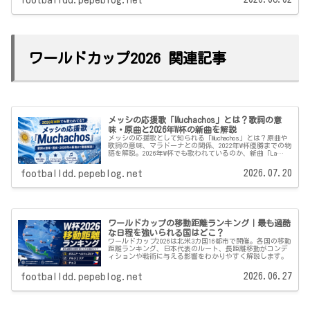
ワールドカップ2026 関連記事
メッシの応援歌「Muchachos」とは？歌詞の意
味・原曲と2026年W杯の新曲を解説
メッシの応援歌として知られる「Muchachos」とは？原曲や
歌詞の意味、マラドーナとの関係、2022年W杯優勝までの物
語を解説。2026年W杯でも歌われているのか、新曲「La
Cuarta Estrella」との違いも紹介します。
2026.07.20
footballdd.pepeblog.net
ワールドカップの移動距離ランキング｜最も過酷
な日程を強いられる国はどこ？
ワールドカップ2026は北米3カ国16都市で開催。各国の移動
距離ランキング、日本代表のルート、長距離移動がコンデ
ィションや戦術に与える影響をわかりやすく解説します。
2026.06.27
footballdd.pepeblog.net