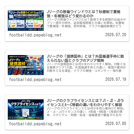
Jリーグの移籍ウインドウとは？秋春制で夏補
強・冬補強はどう変わるのか
Jリーグの移籍ウインドウとは？登録できる期間の仕組みや
フリー選手の例外、追加登録期限との違いを解説。秋春制
で夏補強・冬補強、欧州移籍、クラブの編成戦略がどう変
わるのかを紹介します。
2026.07.20
footballdd.pepeblog.net
Jリーグの「提携国枠」とは？外国籍選手枠に数
えられない国とクラブのアジア戦略
Jリーグの提携国枠とは何かをわかりやすく解説。対象とな
る東南アジア7カ国、外国籍選手枠との違い、韓国や豪州が
対象外となる理由、クラブの補強・スポンサー・海外展開
への影響を紹介します。
2026.07.19
footballdd.pepeblog.net
Jリーグのクラブライセンスとは？J1・J2・J3ラ
イセンスとA〜C等級の違いをわかりやすく解説
Jリーグのクラブライセンスとは何かを初心者向けに解説。
J1・J2・J3ライセンスの違い、A等級・B等級・C等級の意
味、スタジアム・財務・育成・組織運営で審査される内
容、昇格への影響までわかりやすく紹介します。
2026.07.05
footballdd.pepeblog.net