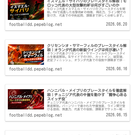
イスマエル・サイバリのプレースタイル解説｜モ
ロッコ代表の大型攻撃的MFは何がすごいのか
モロッコ代表イスマエル・サイバリのプレースタイルを解
説。PSVで成長した攻撃的MFの特徴、得点力、ライン間での
受け方、代表での中央起用、課題まで詳しく分析します。
2026.06.20
footballdd.pepeblog.net
クリセンシオ・サマーフィルのプレースタイル解
説｜オランダ代表の新鋭ウイングは何が凄い？
オランダ代表クリセンシオ・サマーフィルのプレースタイ
ルを徹底解説。左サイドでの1対1、カットイン、縦突破、
逆足フィニッシュ、オランダ代表での役割や課題まで詳し
く分析します。
2026.06.16
footballdd.pepeblog.net
ハンニバル・メイブリのプレースタイルを徹底解
説｜チュニジア代表の中盤を動かす“闘争心ある
スイッチ役”
チュニジア代表ハンニバル・メイブリのプレースタイルを
徹底解説。バーンリーで磨かれた守備強度、ライン間で受
ける技術、推進力、代表での役割、課題までサッカー戦術
目線でわかりやすく分析します。
2026.06.15
footballdd.pepeblog.net