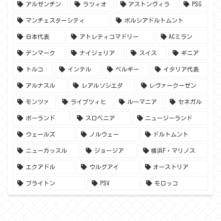
アルゼンチン
ラツィオ
アストンヴィラ
PSG
マンチェスターシティ
ボルシアドルトムント
日本代表
アトレティコマドリー
ACミラン
デンマーク
ナイジェリア
スイス
ギニア
トルコ
インテル
ベルギー
イタリア代表
アルナスル
レアルソシエダ
レヴァークーゼン
モンツァ
ライプツィヒ
ルーマニア
セネガル
ポーランド
スロベニア
ニュージーランド
ウェールズ
ノルウェー
ドルトムント
ニューカッスル
ジョージア
横浜F・マリノス
エクアドル
ウルグアイ
オーストリア
ブライトン
PSV
モロッコ