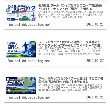
48カ国制ワールドカップは本当に公平？3位通過
と決勝トーナメントの“歪み”を考える
ワールドカップ2026の48カ国制は本当に公平なのか。3位通
過ルール、ラウンド32、決勝トーナメントの組み合わせが
生む“歪み”をわかりやすく解説します。
2026.06.27
footballdd.pepeblog.net
ワールドカップで使われる選手データは誰のも
の？トラッキングデータとプライバシーの問題
W杯で集められる選手データは誰のものなのか。トラッキン
グデータ、FIFA Player App、商業利用、ベッティング市
場、プライバシー問題、選手の権利をわかりやすく解説し
ます。
2026.06.27
footballdd.pepeblog.net
ワールドカップ2026の「チーム拠点」はどこ？各
国代表が試合以外で過ごす場所を解説
ワールドカップ2026のチーム拠点を解説。日本代表のナッ
シュビル拠点や各国のベースキャンプ、練習・回復環境が
勝敗に与える影響をわかりやすく紹介します。
2026.06.26
footballdd.pepeblog.net