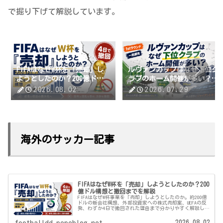
で掘り下げて解説しています。
FIFAはなぜW杯を「売却」し
ルヴァンカップはなぜ下位ク
ようとしたのか？200億ドル
ラブのホーム開催が多い？大
構想と撤回までを解説
会方式と番狂わせの仕組みを
2026.08.02
2026.07.29
解説
海外のサッカー記事
FIFAはなぜW杯を「売却」しようとしたのか？200
億ドル構想と撤回までを解説
FIFAはなぜW杯事業を「売却」しようとしたのか。約200億
ドルの新会社構想、外部投資家への株式売却案、UEFAの反
発、わずか4日で撤回された理由まで分かりやすく解説しま
す。
2026.08.02
footballdd.pepeblog.net