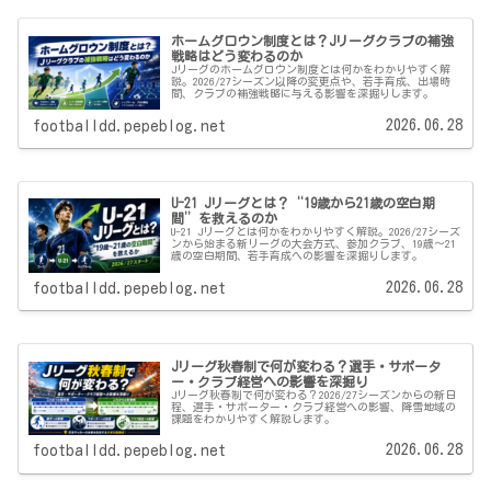
ホームグロウン制度とは？Jリーグクラブの補強
戦略はどう変わるのか
Jリーグのホームグロウン制度とは何かをわかりやすく解
説。2026/27シーズン以降の変更点や、若手育成、出場時
間、クラブの補強戦略に与える影響を深掘りします。
2026.06.28
footballdd.pepeblog.net
U-21 Jリーグとは？“19歳から21歳の空白期
間”を救えるのか
U-21 Jリーグとは何かをわかりやすく解説。2026/27シーズ
ンから始まる新リーグの大会方式、参加クラブ、19歳〜21
歳の空白期間、若手育成への影響を深掘りします。
2026.06.28
footballdd.pepeblog.net
Jリーグ秋春制で何が変わる？選手・サポータ
ー・クラブ経営への影響を深掘り
Jリーグ秋春制で何が変わる？2026/27シーズンからの新日
程、選手・サポーター・クラブ経営への影響、降雪地域の
課題をわかりやすく解説します。
2026.06.28
footballdd.pepeblog.net