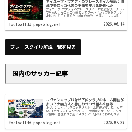
アイユーブ・ブアディのプレースタイル解説：18
歳でモロッコ代表の中盤を支える新世代MF
アイユーブ ブアディのプレースタイルを徹底解説。リール
で台頭し、モロッコ代表としてワールドカップ2026ブラジ
ル戦でも注目を集めた18歳MFの特徴、守備力、プレス耐
性、課題、エピソードを海外情報をもとに紹介します。
2026.06.14
footballdd.pepeblog.net
プレースタイル解説一覧を見る
国内のサッカー記事
ルヴァンカップはなぜ下位クラブのホーム開催が
多い？大会方式と番狂わせの仕組みを解説
ルヴァンカップで下位クラブのホーム開催が多い理由を解
説。1stラウンドの大会方式、一発勝負のルール、J1クラ
ブ相手に番狂わせが起こりやすい仕組みまでわかりやすく
紹介します。
2026.07.29
footballdd.pepeblog.net