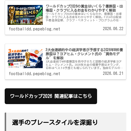
ワールドカップ2026の賞金はいくら？優勝国・出
場国・クラブに入るお金をわかりやすく解説
ワールドカップ2026の賞金はいくらなのか、優勝国・出場
国・クラブに入るお金をわかりやすく解説。FIFAの分配金
や最低保証額、クラブ・ベネフィット・プログラムの仕組
みも紹介します。
2026.06.22
footballdd.pepeblog.net
3大会連続的中の経済学者が予想する2026年W杯優
勝国は？ヨアヒム・クレメント氏の“異色モデ
ル”を解説
3大会連続でW杯優勝国を的中させたと話題の経済学者ヨア
ヒム・クレメント氏。2026年大会の優勝予想はオランダ、
日本はベスト8予想とも報じられています。独自モデルの中
身と注意点をわかりやすく解説します。
2026.06.21
footballdd.pepeblog.net
ワールドカップ2026 関連記事はこちら
選手のプレースタイルを深掘り