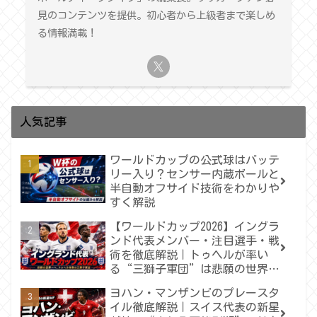
見のコンテンツを提供。初心者から上級者まで楽しめ
る情報満載！
人気記事
ワールドカップの公式球はバッテ
リー入り？センサー内蔵ボールと
半自動オフサイド技術をわかりや
すく解説
【ワールドカップ2026】イングラ
ンド代表メンバー・注目選手・戦
術を徹底解説｜トゥヘルが率い
る“三獅子軍団”は悲願の世界一
へ届くのか
ヨハン・マンザンビのプレースタ
イル徹底解説｜スイス代表の新星