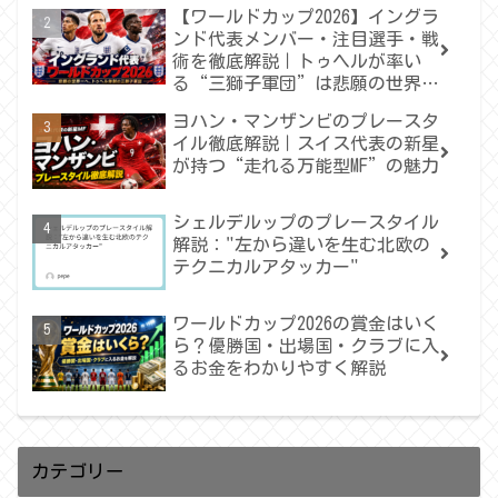
【ワールドカップ2026】イングラ
ンド代表メンバー・注目選手・戦
術を徹底解説｜トゥヘルが率い
る“三獅子軍団”は悲願の世界一
へ届くのか
ヨハン・マンザンビのプレースタ
イル徹底解説｜スイス代表の新星
が持つ“走れる万能型MF”の魅力
シェルデルップのプレースタイル
解説："左から違いを生む北欧の
テクニカルアタッカー"
ワールドカップ2026の賞金はいく
ら？優勝国・出場国・クラブに入
るお金をわかりやすく解説
カテゴリー