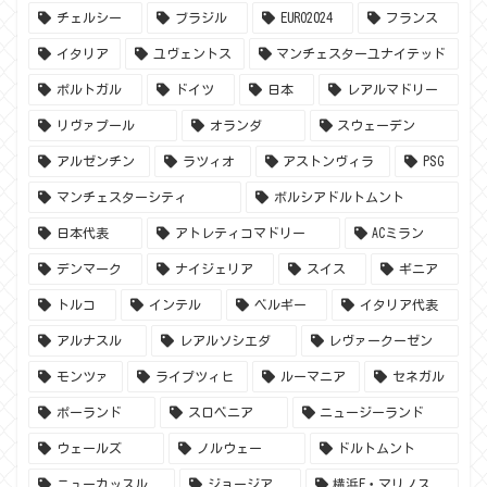
チェルシー
ブラジル
EURO2024
フランス
イタリア
ユヴェントス
マンチェスターユナイテッド
ポルトガル
ドイツ
日本
レアルマドリー
リヴァプール
オランダ
スウェーデン
アルゼンチン
ラツィオ
アストンヴィラ
PSG
マンチェスターシティ
ボルシアドルトムント
日本代表
アトレティコマドリー
ACミラン
デンマーク
ナイジェリア
スイス
ギニア
トルコ
インテル
ベルギー
イタリア代表
アルナスル
レアルソシエダ
レヴァークーゼン
モンツァ
ライプツィヒ
ルーマニア
セネガル
ポーランド
スロベニア
ニュージーランド
ウェールズ
ノルウェー
ドルトムント
ニューカッスル
ジョージア
横浜F・マリノス