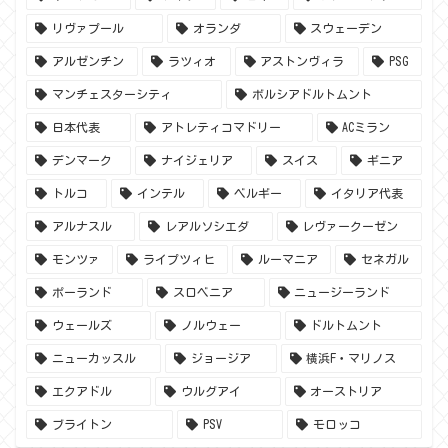
リヴァプール
オランダ
スウェーデン
アルゼンチン
ラツィオ
アストンヴィラ
PSG
マンチェスターシティ
ボルシアドルトムント
日本代表
アトレティコマドリー
ACミラン
デンマーク
ナイジェリア
スイス
ギニア
トルコ
インテル
ベルギー
イタリア代表
アルナスル
レアルソシエダ
レヴァークーゼン
モンツァ
ライプツィヒ
ルーマニア
セネガル
ポーランド
スロベニア
ニュージーランド
ウェールズ
ノルウェー
ドルトムント
ニューカッスル
ジョージア
横浜F・マリノス
エクアドル
ウルグアイ
オーストリア
ブライトン
PSV
モロッコ