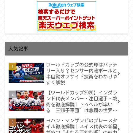
人気記事
ワールドカップの公式球はバッテ
リー入り？センサー内蔵ボールと
半自動オフサイド技術をわかりや
すく解説
【ワールドカップ2026】イングラ
ンド代表メンバー・注目選手・戦
術を徹底解説｜トゥヘルが率い
る“三獅子軍団”は悲願の世界一
へ届くのか
ヨハン・マンザンビのプレースタ
イル徹底解説｜スイス代表の新星
が持つ“走れる万能型MF”の魅力