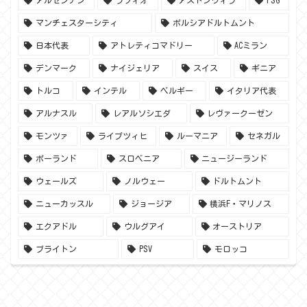
マンチェスターシティ
ボルシアドルトムント
日本代表
アトレティコマドリー
ACミラン
デンマーク
ナイジェリア
スイス
ギニア
トルコ
インテル
ベルギー
イタリア代表
アルナスル
レアルソシエダ
レヴァークーゼン
モンツァ
ライプツィヒ
ルーマニア
セネガル
ポーランド
スロベニア
ニュージーランド
ウェールズ
ノルウェー
ドルトムント
ニューカッスル
ジョージア
横浜F・マリノス
エクアドル
ウルグアイ
オーストリア
ブライトン
PSV
モロッコ