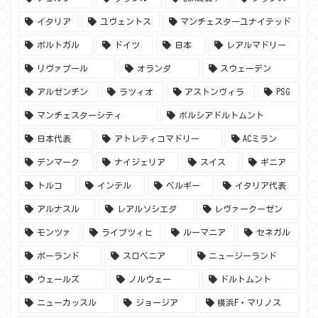
イタリア
ユヴェントス
マンチェスターユナイテッド
ポルトガル
ドイツ
日本
レアルマドリー
リヴァプール
オランダ
スウェーデン
アルゼンチン
ラツィオ
アストンヴィラ
PSG
マンチェスターシティ
ボルシアドルトムント
日本代表
アトレティコマドリー
ACミラン
デンマーク
ナイジェリア
スイス
ギニア
トルコ
インテル
ベルギー
イタリア代表
アルナスル
レアルソシエダ
レヴァークーゼン
モンツァ
ライプツィヒ
ルーマニア
セネガル
ポーランド
スロベニア
ニュージーランド
ウェールズ
ノルウェー
ドルトムント
ニューカッスル
ジョージア
横浜F・マリノス