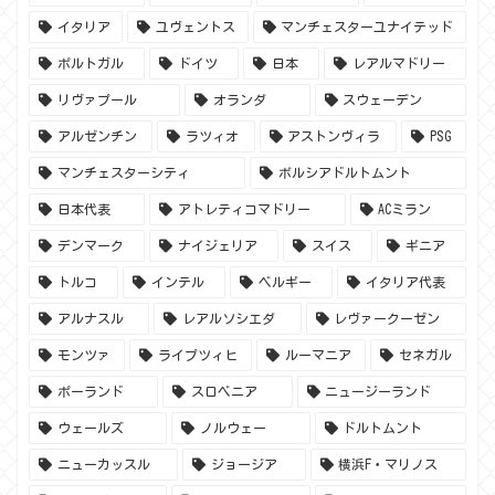
イタリア
ユヴェントス
マンチェスターユナイテッド
ポルトガル
ドイツ
日本
レアルマドリー
リヴァプール
オランダ
スウェーデン
アルゼンチン
ラツィオ
アストンヴィラ
PSG
マンチェスターシティ
ボルシアドルトムント
日本代表
アトレティコマドリー
ACミラン
デンマーク
ナイジェリア
スイス
ギニア
トルコ
インテル
ベルギー
イタリア代表
アルナスル
レアルソシエダ
レヴァークーゼン
モンツァ
ライプツィヒ
ルーマニア
セネガル
ポーランド
スロベニア
ニュージーランド
ウェールズ
ノルウェー
ドルトムント
ニューカッスル
ジョージア
横浜F・マリノス