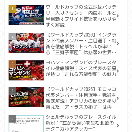
ワールドカップの公式球はバッテ
リー入り？センサー内蔵ボールと
半自動オフサイド技術をわかりや
すく解説
【ワールドカップ2026】イングラ
ンド代表メンバー・注目選手・戦
術を徹底解説｜トゥヘルが率い
る“三獅子軍団”は悲願の世界一
へ届くのか
ヨハン・マンザンビのプレースタ
イル徹底解説｜スイス代表の新星
が持つ“走れる万能型MF”の魅力
【ワールドカップ2026】モロッコ
代表メンバー・注目選手・戦術を
徹底解説｜アフリカの歴史を塗り
替えた“アトラスの獅子”は再び
世界を驚かせるか
シェルデルップのプレースタイル
解説："左から違いを生む北欧の
テクニカルアタッカー"