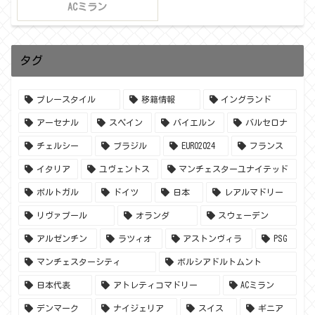
ACミラン
タグ
プレースタイル
移籍情報
イングランド
アーセナル
スペイン
バイエルン
バルセロナ
チェルシー
ブラジル
EURO2024
フランス
イタリア
ユヴェントス
マンチェスターユナイテッド
ポルトガル
ドイツ
日本
レアルマドリー
リヴァプール
オランダ
スウェーデン
アルゼンチン
ラツィオ
アストンヴィラ
PSG
マンチェスターシティ
ボルシアドルトムント
日本代表
アトレティコマドリー
ACミラン
デンマーク
ナイジェリア
スイス
ギニア