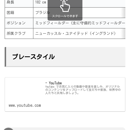
身長
182 cm
国籍
ブラジル
スクロールできます
ポジション
ミッドフィールダー (主に守備的ミッドフィールダー)
所属クラブ
ニューカッスル・ユナイテッド (イングランド)
プレースタイル
- YouTube
YouTube でお気に入りの動画や音楽を楽しみ、オリジナル
のコンテンツをアップロードして友だちや家族、世界中の
人たちと共有しましょう。
www.youtube.com