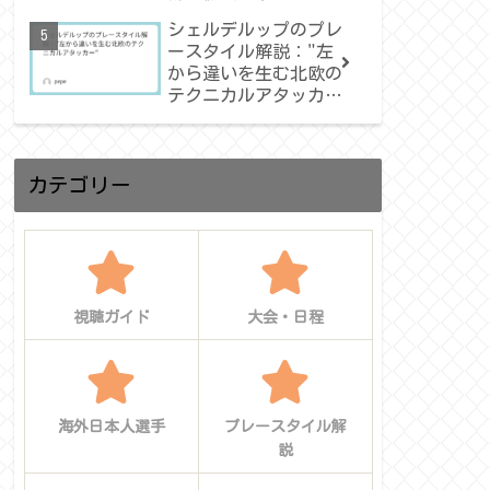
カの歴史を塗り替え
シェルデルップのプレ
た“アトラスの獅
ースタイル解説："左
子”は再び世界を驚か
から違いを生む北欧の
せるか
テクニカルアタッカ
ー"
カテゴリー
視聴ガイド
大会・日程
海外日本人選手
プレースタイル解
説