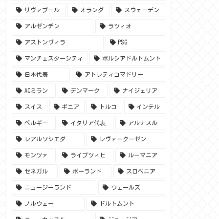
リヴァプール
オランダ
スウェーデン
アルゼンチン
ラツィオ
アストンヴィラ
PSG
マンチェスターシティ
ボルシアドルトムント
日本代表
アトレティコマドリー
ACミラン
デンマーク
ナイジェリア
スイス
ギニア
トルコ
インテル
ベルギー
イタリア代表
アルナスル
レアルソシエダ
レヴァークーゼン
モンツァ
ライプツィヒ
ルーマニア
セネガル
ポーランド
スロベニア
ニュージーランド
ウェールズ
ノルウェー
ドルトムント