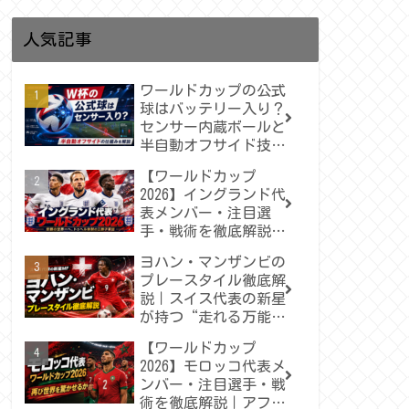
人気記事
ワールドカップの公式
球はバッテリー入り？
センサー内蔵ボールと
半自動オフサイド技術
をわかりやすく解説
【ワールドカップ
2026】イングランド代
表メンバー・注目選
手・戦術を徹底解説｜
トゥヘルが率いる“三
ヨハン・マンザンビの
獅子軍団”は悲願の世
プレースタイル徹底解
界一へ届くのか
説｜スイス代表の新星
が持つ“走れる万能型
MF”の魅力
【ワールドカップ
2026】モロッコ代表メ
ンバー・注目選手・戦
術を徹底解説｜アフリ