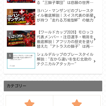
る“三獅子軍団”は悲願の世界一
へ届くのか
ヨハン・マンザンビのプレースタ
イル徹底解説｜スイス代表の新星
が持つ“走れる万能型MF”の魅力
【ワールドカップ2026】モロッコ
代表メンバー・注目選手・戦術を
徹底解説｜アフリカの歴史を塗り
替えた“アトラスの獅子”は再び
世界を驚かせるか
シェルデルップのプレースタイル
解説："左から違いを生む北欧の
テクニカルアタッカー"
カテゴリー