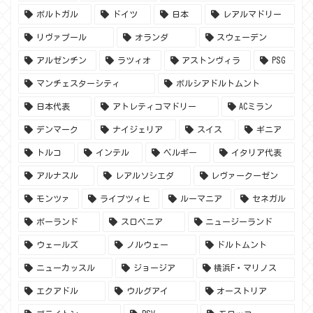
ポルトガル
ドイツ
日本
レアルマドリー
リヴァプール
オランダ
スウェーデン
アルゼンチン
ラツィオ
アストンヴィラ
PSG
マンチェスターシティ
ボルシアドルトムント
日本代表
アトレティコマドリー
ACミラン
デンマーク
ナイジェリア
スイス
ギニア
トルコ
インテル
ベルギー
イタリア代表
アルナスル
レアルソシエダ
レヴァークーゼン
モンツァ
ライプツィヒ
ルーマニア
セネガル
ポーランド
スロベニア
ニュージーランド
ウェールズ
ノルウェー
ドルトムント
ニューカッスル
ジョージア
横浜F・マリノス
エクアドル
ウルグアイ
オーストリア