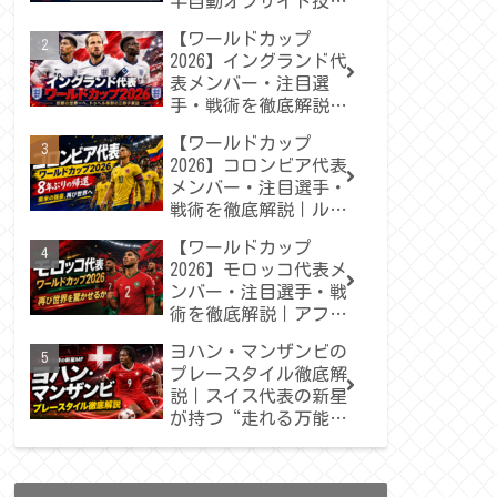
半自動オフサイド技術
をわかりやすく解説
【ワールドカップ
2026】イングランド代
表メンバー・注目選
手・戦術を徹底解説｜
トゥヘルが率いる“三
【ワールドカップ
獅子軍団”は悲願の世
2026】コロンビア代表
界一へ届くのか
メンバー・注目選手・
戦術を徹底解説｜ルイ
ス・ディアスとハメス
【ワールドカップ
が導く“ロス・カフェ
2026】モロッコ代表メ
テロス”の再出発
ンバー・注目選手・戦
術を徹底解説｜アフリ
カの歴史を塗り替え
ヨハン・マンザンビの
た“アトラスの獅
プレースタイル徹底解
子”は再び世界を驚か
説｜スイス代表の新星
せるか
が持つ“走れる万能型
MF”の魅力