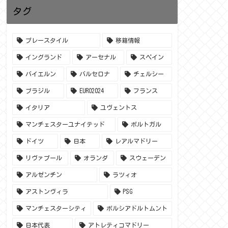
タグ
プレースタイル
移籍情報
イングランド
アーセナル
スペイン
バイエルン
バルセロナ
チェルシー
ブラジル
EURO2024
フランス
イタリア
ユヴェントス
マンチェスターユナイテッド
ポルトガル
ドイツ
日本
レアルマドリー
リヴァプール
オランダ
スウェーデン
アルゼンチン
ラツィオ
アストンヴィラ
PSG
マンチェスターシティ
ボルシアドルトムント
日本代表
アトレティコマドリー