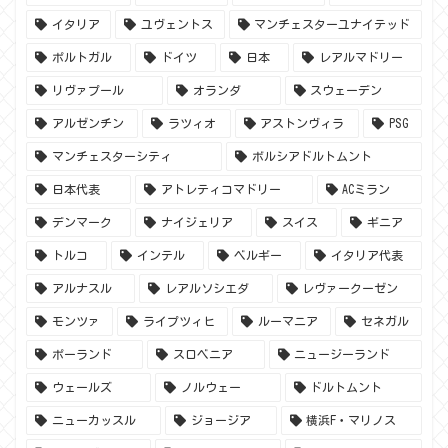
イタリア
ユヴェントス
マンチェスターユナイテッド
ポルトガル
ドイツ
日本
レアルマドリー
リヴァプール
オランダ
スウェーデン
アルゼンチン
ラツィオ
アストンヴィラ
PSG
マンチェスターシティ
ボルシアドルトムント
日本代表
アトレティコマドリー
ACミラン
デンマーク
ナイジェリア
スイス
ギニア
トルコ
インテル
ベルギー
イタリア代表
アルナスル
レアルソシエダ
レヴァークーゼン
モンツァ
ライプツィヒ
ルーマニア
セネガル
ポーランド
スロベニア
ニュージーランド
ウェールズ
ノルウェー
ドルトムント
ニューカッスル
ジョージア
横浜F・マリノス