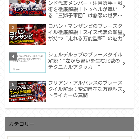
ンド代表メンバー・注目選手・戦
術を徹底解説｜トゥヘルが率い
る“三獅子軍団”は悲願の世界一
へ届くのか
ヨハン・マンザンビのプレースタ
イル徹底解説｜スイス代表の新星
が持つ“走れる万能型MF”の魅力
シェルデルップのプレースタイル
解説："左から違いを生む北欧の
テクニカルアタッカー"
フリアン・アルバレスのプレース
タイル解説：変幻自在な万能型ス
トライカーの真髄
カテゴリー