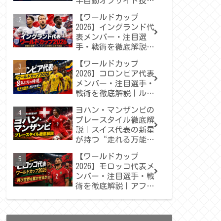
半自動オフサイド技術
をわかりやすく解説
【ワールドカップ
2026】イングランド代
表メンバー・注目選
手・戦術を徹底解説｜
トゥヘルが率いる“三
【ワールドカップ
獅子軍団”は悲願の世
2026】コロンビア代表
界一へ届くのか
メンバー・注目選手・
戦術を徹底解説｜ルイ
ス・ディアスとハメス
ヨハン・マンザンビの
が導く“ロス・カフェ
プレースタイル徹底解
テロス”の再出発
説｜スイス代表の新星
が持つ“走れる万能型
MF”の魅力
【ワールドカップ
2026】モロッコ代表メ
ンバー・注目選手・戦
術を徹底解説｜アフリ
カの歴史を塗り替え
た“アトラスの獅
子”は再び世界を驚か