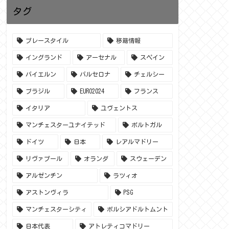
タグ
プレースタイル
移籍情報
イングランド
アーセナル
スペイン
バイエルン
バルセロナ
チェルシー
ブラジル
EURO2024
フランス
イタリア
ユヴェントス
マンチェスターユナイテッド
ポルトガル
ドイツ
日本
レアルマドリー
リヴァプール
オランダ
スウェーデン
アルゼンチン
ラツィオ
アストンヴィラ
PSG
マンチェスターシティ
ボルシアドルトムント
日本代表
アトレティコマドリー