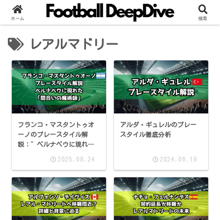
ホーム
検索
レアルマドリー
フランコ・マスタントゥオ
アルダ・ギュレルのプレー
ーノのプレースタイル解
スタイル徹底分析
説：”ベルナベウに現れ
た“間合いの魔術師”
2025.08.24
2024.06.19