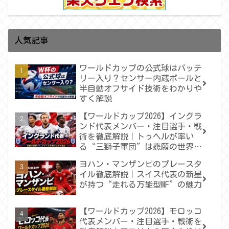
人気記事
ワールドカップの公式球はバッテ
リー入り？センサー内蔵ボールと
半自動オフサイド技術をわかりや
すく解説
【ワールドカップ2026】イングラ
ンド代表メンバー・注目選手・戦
術を徹底解説｜トゥヘルが率い
る“三獅子軍団”は悲願の世界一
へ届くのか
ヨハン・マンザンビのプレースタ
イル徹底解説｜スイス代表の新星
が持つ“走れる万能型MF”の魅力
【ワールドカップ2026】モロッコ
代表メンバー・注目選手・戦術を