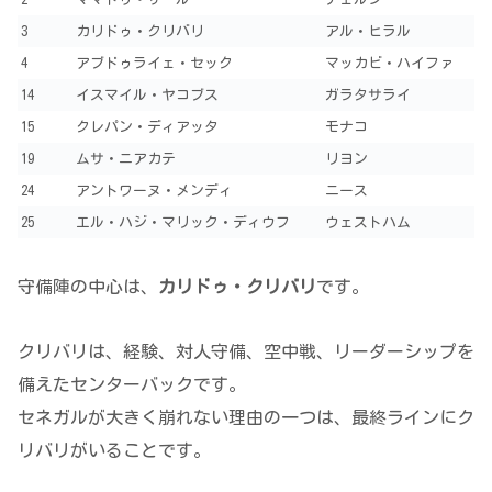
3
カリドゥ・クリバリ
アル・ヒラル
4
アブドゥライェ・セック
マッカビ・ハイファ
14
イスマイル・ヤコブス
ガラタサライ
15
クレパン・ディアッタ
モナコ
19
ムサ・ニアカテ
リヨン
24
アントワーヌ・メンディ
ニース
25
エル・ハジ・マリック・ディウフ
ウェストハム
守備陣の中心は、
カリドゥ・クリバリ
です。
クリバリは、経験、対人守備、空中戦、リーダーシップを
備えたセンターバックです。
セネガルが大きく崩れない理由の一つは、最終ラインにク
リバリがいることです。