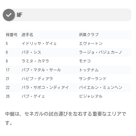
MF
背番号
選手名
所属クラブ
5
イドリッサ・ゲイェ
エヴァートン
6
パテ・シス
ラージョ・バジェカーノ
8
ラミヌ・カマラ
モナコ
17
パプ・マタル・サール
トッテナム
21
ハビブ・ディアラ
サンダーランド
22
バラ・サポコ・ンディアイ
バイエルン・ミュンヘン
26
パプ・ゲイェ
ビジャレアル
中盤は、セネガルの試合運びを左右する重要なエリアで
す。