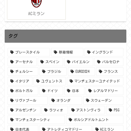
ACミラン
タグ
プレースタイル
移籍情報
イングランド
アーセナル
スペイン
バイエルン
バルセロナ
チェルシー
ブラジル
EURO2024
フランス
イタリア
ユヴェントス
マンチェスターユナイテッド
ポルトガル
ドイツ
日本
レアルマドリー
リヴァプール
オランダ
スウェーデン
アルゼンチン
ラツィオ
アストンヴィラ
PSG
マンチェスターシティ
ボルシアドルトムント
日本代表
アトレティコマドリー
ACミラン