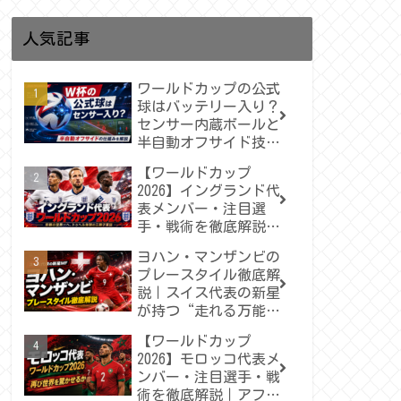
人気記事
ワールドカップの公式
球はバッテリー入り？
センサー内蔵ボールと
半自動オフサイド技術
をわかりやすく解説
【ワールドカップ
2026】イングランド代
表メンバー・注目選
手・戦術を徹底解説｜
トゥヘルが率いる“三
ヨハン・マンザンビの
獅子軍団”は悲願の世
プレースタイル徹底解
界一へ届くのか
説｜スイス代表の新星
が持つ“走れる万能型
MF”の魅力
【ワールドカップ
2026】モロッコ代表メ
ンバー・注目選手・戦
術を徹底解説｜アフリ