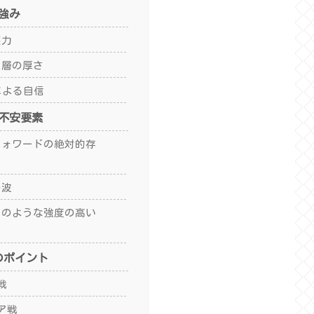
強み
壊力
と層の厚さ
勝による自信
不安要素
ーフォワードの絶対的存
の波
アイのような強度の高い
のポイント
戦
ア戦