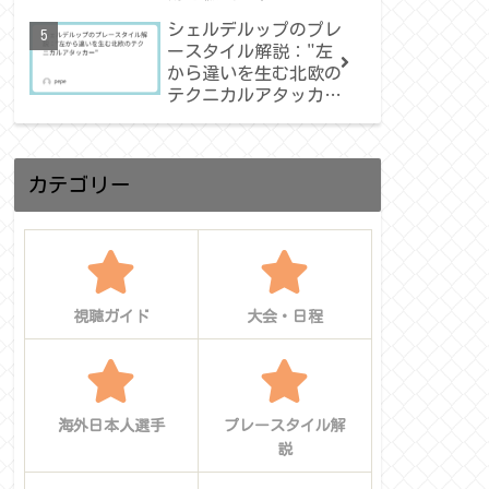
カの歴史を塗り替え
シェルデルップのプレ
た“アトラスの獅
ースタイル解説："左
子”は再び世界を驚か
から違いを生む北欧の
せるか
テクニカルアタッカ
ー"
カテゴリー
視聴ガイド
大会・日程
海外日本人選手
プレースタイル解
説