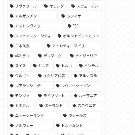
リヴァプール
オランダ
スウェーデン
アルゼンチン
ラツィオ
アストンヴィラ
PSG
マンチェスターシティ
ボルシアドルトムント
日本代表
アトレティコマドリー
ACミラン
デンマーク
ナイジェリア
スイス
ギニア
トルコ
インテル
ベルギー
イタリア代表
アルナスル
レアルソシエダ
レヴァークーゼン
モンツァ
ライプツィヒ
ルーマニア
セネガル
ポーランド
スロベニア
ニュージーランド
ウェールズ
ノルウェー
ドルトムント