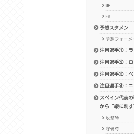
MF
FW
予想スタメン
予想フォーメー
注目選手①：ラ
注目選手②：ロ
注目選手③：ペ
注目選手④：ニ
スペイン代表の
から“縦に刺す
攻撃時
守備時