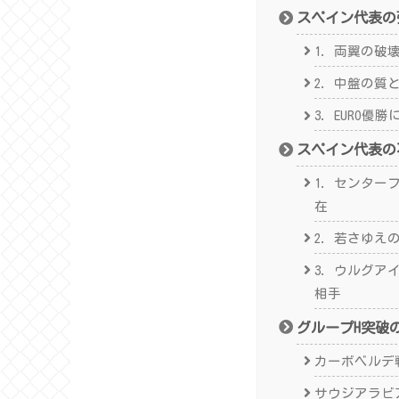
スペイン代表の
1. 両翼の破
2. 中盤の質
3. EURO優
スペイン代表の
1. センタ
在
2. 若さゆえ
3. ウルグ
相手
グループH突破
カーボベルデ
サウジアラビ