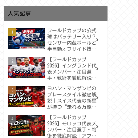
人気記事
ワールドカップの公式
球はバッテリー入り？
センサー内蔵ボールと
半自動オフサイド技術
をわかりやすく解説
【ワールドカップ
2026】イングランド代
表メンバー・注目選
手・戦術を徹底解説｜
トゥヘルが率いる“三
ヨハン・マンザンビの
獅子軍団”は悲願の世
プレースタイル徹底解
界一へ届くのか
説｜スイス代表の新星
が持つ“走れる万能型
MF”の魅力
【ワールドカップ
2026】モロッコ代表メ
ンバー・注目選手・戦
術を徹底解説｜アフリ