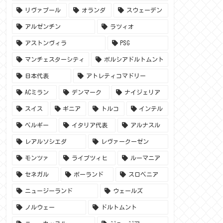
リヴァプール
オランダ
スウェーデン
アルゼンチン
ラツィオ
アストンヴィラ
PSG
マンチェスターシティ
ボルシアドルトムント
日本代表
アトレティコマドリー
ACミラン
デンマーク
ナイジェリア
スイス
ギニア
トルコ
インテル
ベルギー
イタリア代表
アルナスル
レアルソシエダ
レヴァークーゼン
モンツァ
ライプツィヒ
ルーマニア
セネガル
ポーランド
スロベニア
ニュージーランド
ウェールズ
ノルウェー
ドルトムント