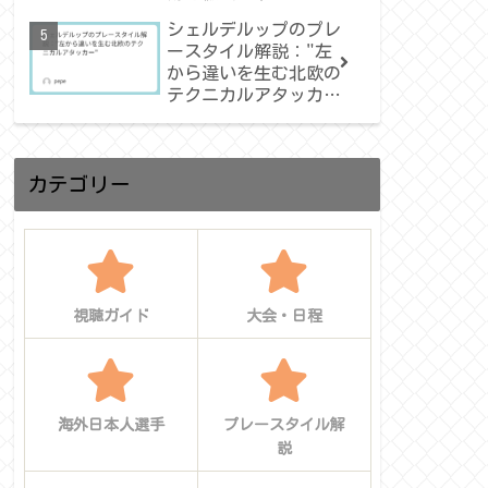
カの歴史を塗り替え
シェルデルップのプレ
た“アトラスの獅
ースタイル解説："左
子”は再び世界を驚か
から違いを生む北欧の
せるか
テクニカルアタッカ
ー"
カテゴリー
視聴ガイド
大会・日程
海外日本人選手
プレースタイル解
説